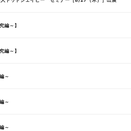
法人ドットジェイピー セミナー［8/27（木）］出展
究編～】
究編～】
編～
編～
編～