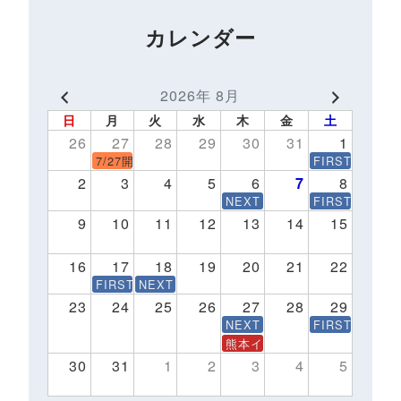
カレンダー
2026年 8月
日
月
火
水
木
金
土
26
27
28
29
30
31
1
7/27開催会社説明会 予約受付中！※27卒最終開催
FIRST STE
2
3
4
5
6
7
8
NEXT STEP インターンシ
FIRST STE
9
10
11
12
13
14
15
16
17
18
19
20
21
22
FIRST STEP～1Day仕事体験～
NEXT STEP インターンシップ8/18(火)
23
24
25
26
27
28
29
NEXT STEP インターンシ
FIRST STE
熊本イベントNPO法人ドットジ
30
31
1
2
3
4
5