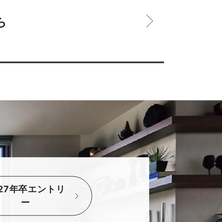
ら
027年卒エントリ
ー