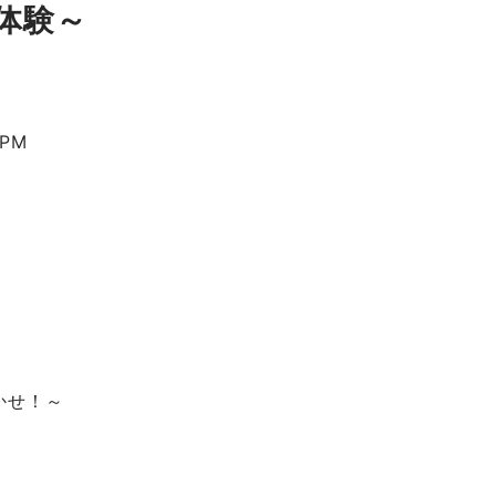
事体験～
 PM
かせ！～