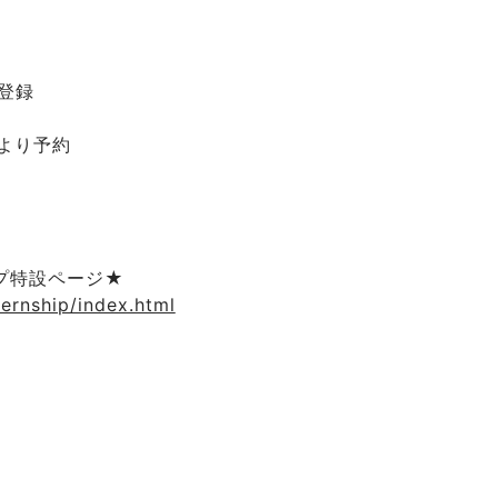
登録
n」より予約
プ特設ページ★
ternship/index.html