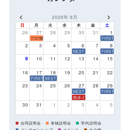
2026年 8月
日
月
火
水
木
金
土
26
27
28
29
30
31
1
7/27開催会社説明会 予約受付中！※27卒最終開催
FIRST STE
2
3
4
5
6
7
8
NEXT STEP インターンシ
FIRST STE
9
10
11
12
13
14
15
16
17
18
19
20
21
22
FIRST STEP～1Day仕事体験～
NEXT STEP インターンシップ8/18(火)
23
24
25
26
27
28
29
NEXT STEP インターンシ
FIRST STE
熊本イベントNPO法人ドットジ
30
31
1
2
3
4
5
■
合同説明会
■
単独説明会
■
学内説明会
■
インターンシップ
■
イベント
■
その他